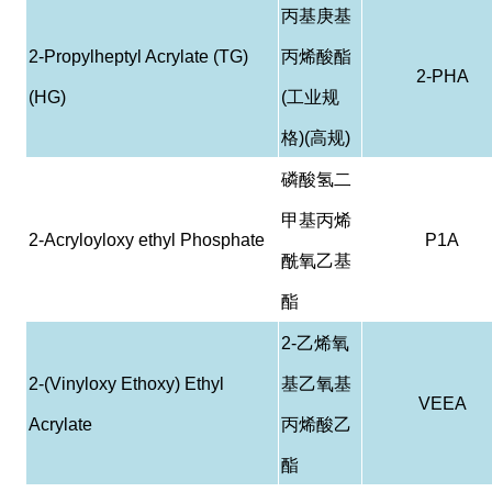
丙基庚基
2-Propylheptyl Acrylate (TG)
丙烯酸酯
2-PHA
(HG)
(
工业规
格
)(
高规
)
磷酸
氢
二
甲基丙烯
2-Acryloyloxy ethyl Phosphate
P1A
酰
氧乙基
酯
2-
乙烯氧
2-(Vinyloxy Ethoxy) Ethyl
基乙氧基
VEEA
Acrylate
丙烯酸乙
酯