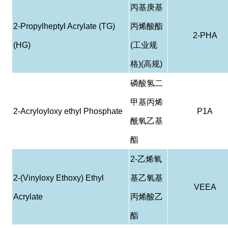
丙基庚基
2-Propylheptyl Acrylate (TG)
丙烯酸酯
2-PHA
(HG)
(
工业规
格
)(
高规
)
磷酸
氢
二
甲基丙烯
2-Acryloyloxy ethyl Phosphate
P1A
酰
氧乙基
酯
2-
乙烯氧
2-(Vinyloxy Ethoxy) Ethyl
基乙氧基
VEEA
Acrylate
丙烯酸乙
酯