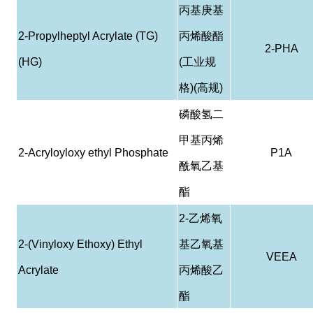
丙基庚基
2-Propylheptyl Acrylate (TG)
丙烯酸酯
2-PHA
(HG)
(
工业规
格
)(
高规
)
磷酸
氢
二
甲基丙烯
2-Acryloyloxy ethyl Phosphate
P1A
酰
氧乙基
酯
2-
乙烯氧
2-(Vinyloxy Ethoxy) Ethyl
基乙氧基
VEEA
Acrylate
丙烯酸乙
酯