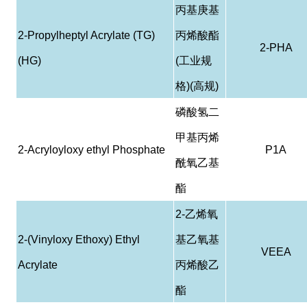
丙基庚基
2-Propylheptyl Acrylate (TG)
丙烯酸酯
2-PHA
(HG)
(
工业规
格
)(
高规
)
磷酸
氢
二
甲基丙烯
2-Acryloyloxy ethyl Phosphate
P1A
酰
氧乙基
酯
2-
乙烯氧
2-(Vinyloxy Ethoxy) Ethyl
基乙氧基
VEEA
Acrylate
丙烯酸乙
酯